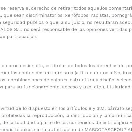
se reserva el derecho de retirar todos aquellos comentar
, que sean discriminatorios, xenófobos, racistas, pornográ
la seguridad pública o que, a su juicio, no resultaran ade
S S.L. no será responsable de las opiniones vertidas por
de participación.
como cesionaria, es titular de todos los derechos de prop
mentos contenidos en la misma (a título enunciativo, imág
pos, combinaciones de colores, estructura y diseño, selec
s para su funcionamiento, acceso y uso, etc.), titulari
virtud de lo dispuesto en los artículos 8 y 32.1, párrafo s
rohibidas la reproducción, la distribución y la comunicac
 de la totalidad o parte de los contenidos de esta página 
r medio técnico, sin la autorización de MASCOTASGROUP A