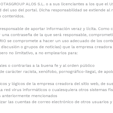
OTASGROUP ALOS S.L. o a sus licenciantes a los que el 
el uso del portal. Dicha responsabilidad se extiende al 
o contenidos.
responsable de aportar información veraz y lícita. Como c
 una contraseña de la que será responsable, comprometié
RIO se compromete a hacer un uso adecuado de los conte
e discusión o grupos de noticias) que la empresa creadora 
pero no limitativo, a no emplearlos para:
egales o contrarias a la buena fe y al orden público
e carácter racista, xenófobo, pornográfico-ilegal, de apolo
icos y lógicos de la empresa creadora del sitio web, de su
la red virus informáticos o cualesquiera otros sistemas fí
os anteriormente mencionados
ilizar las cuentas de correo electrónico de otros usuarios 